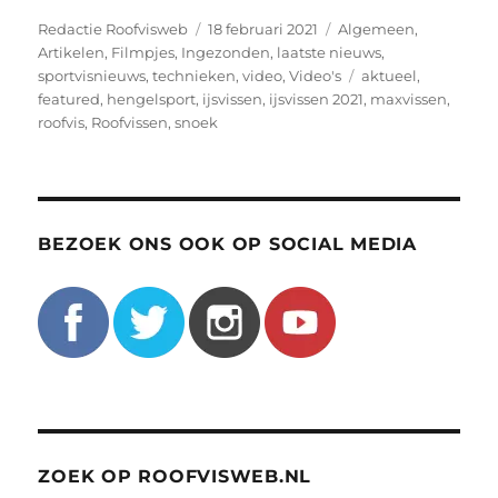
Auteur
Geplaatst
Categorieën
Redactie Roofvisweb
18 februari 2021
Algemeen
,
op
Artikelen
,
Filmpjes
,
Ingezonden
,
laatste nieuws
,
Tags
sportvisnieuws
,
technieken
,
video
,
Video's
aktueel
,
featured
,
hengelsport
,
ijsvissen
,
ijsvissen 2021
,
maxvissen
,
roofvis
,
Roofvissen
,
snoek
BEZOEK ONS OOK OP SOCIAL MEDIA
ZOEK OP ROOFVISWEB.NL