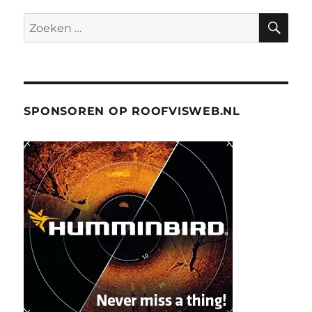
ZO
Zoeken
naar:
SPONSOREN OP ROOFVISWEB.NL