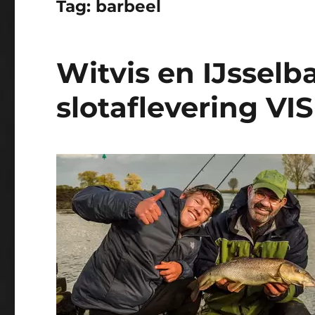
Tag:
barbeel
Witvis en IJsselb
slotaflevering VI