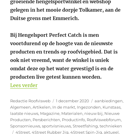
groeiende hengelsportwinkel en webshop
gelegen in het mooie dorpje Tolkamer, aan de
Duitse grens met Emmerich.
Bij Hengelsport Perfect Catch is men
voortdurend op de hoogte van de nieuwste
producten en trends op roofvisgebied. Dat is
ook niet vreemd, want de winkel is uniek
omdat deze op het water gevestigd is en de
producten live getest kunnen worden.
“Nieuwe Quantum producten bij Hengels
Lees verder
Auteur
Geplaatst
Categorieën
Redactie Roofvisweb
1 december 2020
aanbiedingen
,
op
Algemeen
,
Artikelen
,
In de markt
,
Ingezonden
,
Kunstaas
,
laatste nieuws
,
Magazine
,
Materialen
,
nieuw bij
,
Nieuwe
Producten
,
Persberichten
,
Productinfo
,
Roofviswebforum
,
Sponsornieuws
,
sportvisnieuws
,
Streetfishing
,
technieken
Tags
4Street
,
4Street Rubber Jig
,
4Street Spin-Jig
,
aktueel
,