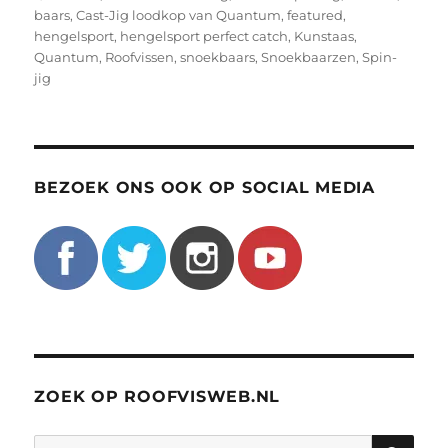
baars
,
Cast-Jig loodkop van Quantum
,
featured
,
hengelsport
,
hengelsport perfect catch
,
Kunstaas
,
Quantum
,
Roofvissen
,
snoekbaars
,
Snoekbaarzen
,
Spin-
jig
BEZOEK ONS OOK OP SOCIAL MEDIA
ZOEK OP ROOFVISWEB.NL
ZO