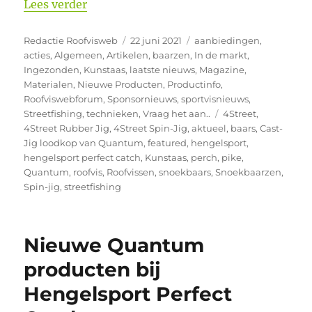
“Nieuwe producten Quantum bij Hengels
Lees verder
Auteur
Geplaatst
Categorieën
Redactie Roofvisweb
22 juni 2021
aanbiedingen
,
op
acties
,
Algemeen
,
Artikelen
,
baarzen
,
In de markt
,
Ingezonden
,
Kunstaas
,
laatste nieuws
,
Magazine
,
Materialen
,
Nieuwe Producten
,
Productinfo
,
Roofviswebforum
,
Sponsornieuws
,
sportvisnieuws
,
Tags
Streetfishing
,
technieken
,
Vraag het aan..
4Street
,
4Street Rubber Jig
,
4Street Spin-Jig
,
aktueel
,
baars
,
Cast-
Jig loodkop van Quantum
,
featured
,
hengelsport
,
hengelsport perfect catch
,
Kunstaas
,
perch
,
pike
,
Quantum
,
roofvis
,
Roofvissen
,
snoekbaars
,
Snoekbaarzen
,
Spin-jig
,
streetfishing
Nieuwe Quantum
producten bij
Hengelsport Perfect