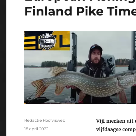
Finland Pike Time
Auteur
Redactie Roofvisweb
Vijf merken uit 
Geplaatst
18 april 2022
vijfdaagse compe
op