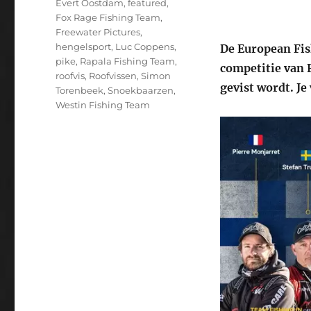
Evert Oostdam
,
featured
,
Fox Rage Fishing Team
,
Freewater Pictures
,
hengelsport
,
Luc Coppens
,
De European Fis
pike
,
Rapala Fishing Team
,
competitie van 
roofvis
,
Roofvissen
,
Simon
gevist wordt. Je
Torenbeek
,
Snoekbaarzen
,
Westin Fishing Team