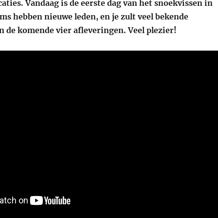
caties. Vandaag is de eerste dag van het snoekvissen in
ams hebben nieuwe leden, en je zult veel bekende
n de komende vier afleveringen. Veel plezier!