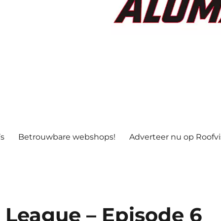
’s
Betrouwbare webshops!
Adverteer nu op Roofv
 League – Episode 6