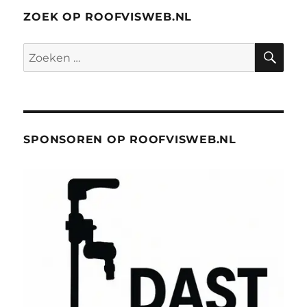
ZOEK OP ROOFVISWEB.NL
ZO
Zoeken
naar:
SPONSOREN OP ROOFVISWEB.NL