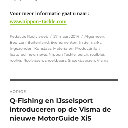
Voor meer informatie gaat u naar:
www.nippon-tackle.com
Auteur
Geplaatst
Categorieën
Redactie Roofvisweb
27 maart 2014
Algemeen
,
op
Beurzen
,
Buitenland
,
Evenementen
,
In de markt
,
Tags
Ingezonden
,
Kunstaas
,
Materialen
,
Productinfo
featured
,
new
,
news
,
Nippon Tackle
,
perch
,
roofblei
,
roofvis
,
Roofvissen
,
snoekbaars
,
Snoekbaarzen
,
Visma
Bericht
VORIGE
navigatie
Q-Fishing en IJsselsport
Vorig
bericht:
introduceren op de Visma de
nieuwe MotorGuide Xi5