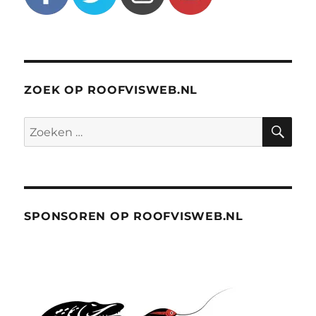
ZOEK OP ROOFVISWEB.NL
ZO
Zoeken
naar:
SPONSOREN OP ROOFVISWEB.NL