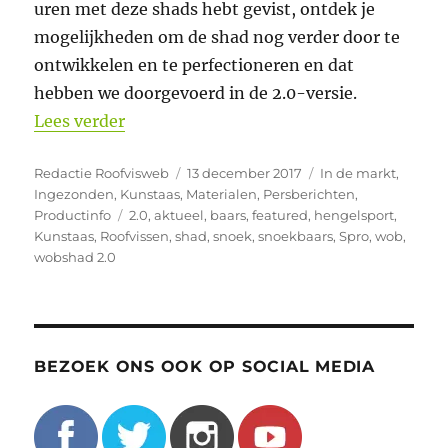
uren met deze shads hebt gevist, ontdek je
mogelijkheden om de shad nog verder door te
ontwikkelen en te perfectioneren en dat
hebben we doorgevoerd in de 2.0-versie.
“Nieuwe Update Beschikbaar: WOB 2.0 
Lees verder
Auteur
Geplaatst
Categorieën
Redactie Roofvisweb
13 december 2017
In de markt
,
op
Ingezonden
,
Kunstaas
,
Materialen
,
Persberichten
,
Tags
Productinfo
2.0
,
aktueel
,
baars
,
featured
,
hengelsport
,
Kunstaas
,
Roofvissen
,
shad
,
snoek
,
snoekbaars
,
Spro
,
wob
,
wobshad 2.0
BEZOEK ONS OOK OP SOCIAL MEDIA