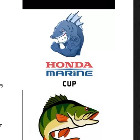
,
n
ng
t