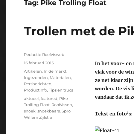
Tag:
Pike Trolling Float
Trollen met de Pik
Auteur
Redactie Roofvisweb
Geplaatst
16 februari 2015
In het voor- en 
op
Categorieën
Artikelen
,
In de markt
,
vlak voor de win
Ingezonden
,
Materialen
,
ze net klaar zi
Persberichten
,
worden. De vis l
Productinfo
,
Tips en trucs
vandaar dat ik z
Tags
aktueel
,
featured
,
Pike
Trolling Float
,
Roofvissen
,
snoek
,
snoekbaars
,
Spro
,
Tekst en foto’s:
Willem Zijlstra