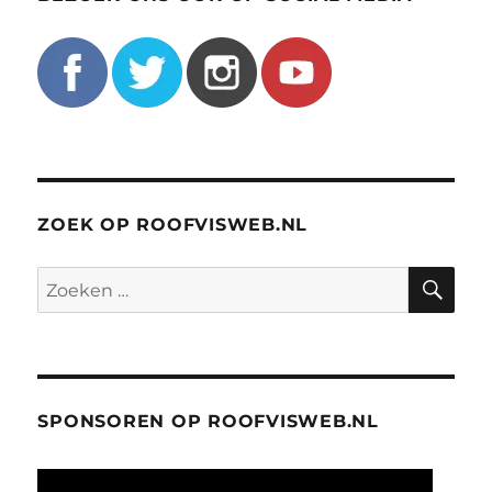
ZOEK OP ROOFVISWEB.NL
ZO
Zoeken
naar:
SPONSOREN OP ROOFVISWEB.NL