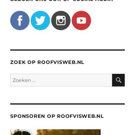
ZOEK OP ROOFVISWEB.NL
ZO
Zoeken
naar:
SPONSOREN OP ROOFVISWEB.NL