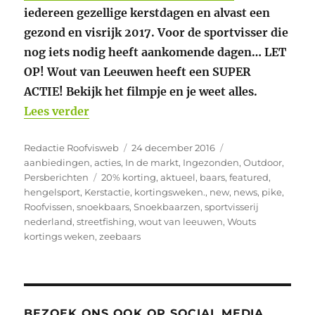
iedereen gezellige kerstdagen en alvast een
gezond en visrijk 2017. Voor de sportvisser die
nog iets nodig heeft aankomende dagen… LET
OP! Wout van Leeuwen heeft een SUPER
ACTIE! Bekijk het filmpje en je weet alles.
“Vanaf 27 december 20% directe kassak
Lees verder
Auteur
Geplaatst
Categorieën
Redactie Roofvisweb
24 december 2016
op
aanbiedingen
,
acties
,
In de markt
,
Ingezonden
,
Outdoor
,
Tags
Persberichten
20% korting
,
aktueel
,
baars
,
featured
,
hengelsport
,
Kerstactie
,
kortingsweken.
,
new
,
news
,
pike
,
Roofvissen
,
snoekbaars
,
Snoekbaarzen
,
sportvisserij
nederland
,
streetfishing
,
wout van leeuwen
,
Wouts
kortings weken
,
zeebaars
BEZOEK ONS OOK OP SOCIAL MEDIA