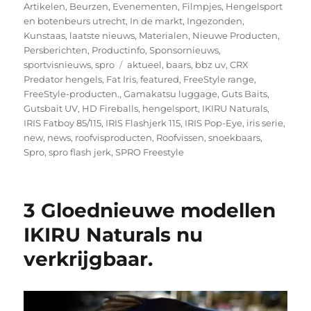
op
Artikelen
,
Beurzen
,
Evenementen
,
Filmpjes
,
Hengelsport
en botenbeurs utrecht
,
In de markt
,
Ingezonden
,
Kunstaas
,
laatste nieuws
,
Materialen
,
Nieuwe Producten
,
Persberichten
,
Productinfo
,
Sponsornieuws
,
Tags
sportvisnieuws
,
spro
aktueel
,
baars
,
bbz uv
,
CRX
Predator hengels
,
Fat Iris
,
featured
,
FreeStyle range
,
FreeStyle-producten.
,
Gamakatsu luggage
,
Guts Baits
,
Gutsbait UV
,
HD Fireballs
,
hengelsport
,
IKIRU Naturals
,
IRIS Fatboy 85/115
,
IRIS Flashjerk 115
,
IRIS Pop-Eye
,
iris serie
,
new
,
news
,
roofvisproducten
,
Roofvissen
,
snoekbaars
,
Spro
,
spro flash jerk
,
SPRO Freestyle
3 Gloednieuwe modellen
IKIRU Naturals nu
verkrijgbaar.