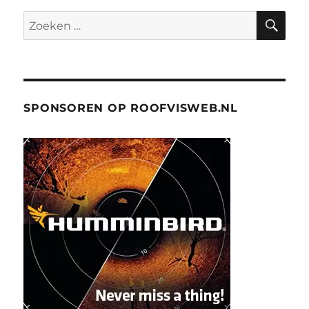
ZO
Zoeken
naar:
SPONSOREN OP ROOFVISWEB.NL