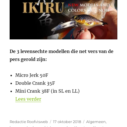
De 3 levensechte modellen die net vers van de
pers gerold zijn:
Micro Jerk 50F
Double Crank 35F
Mini Crank 38F (in SL en LL)
“3 Gloednieuwe modellen IKIRU Natura
Lees verder
Auteur
Geplaatst
Categorieën
Redactie Roofvisweb
17 oktober 2018
Algemeen
,