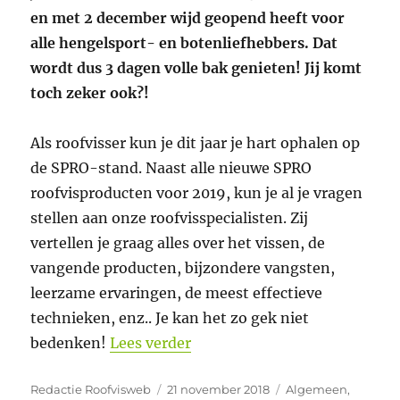
en met 2 december wijd geopend heeft voor
alle hengelsport- en botenliefhebbers. Dat
wordt dus 3 dagen volle bak genieten! Jij komt
toch zeker ook?!
Als roofvisser kun je dit jaar je hart ophalen op
de SPRO-stand. Naast alle nieuwe SPRO
roofvisproducten voor 2019, kun je al je vragen
stellen aan onze roofvisspecialisten. Zij
vertellen je graag alles over het vissen, de
vangende producten, bijzondere vangsten,
leerzame ervaringen, de meest effectieve
technieken, enz.. Je kan het zo gek niet
“SPRO aanwezig op de hengel
bedenken!
Lees verder
Auteur
Geplaatst
Categorieën
Redactie Roofvisweb
21 november 2018
Algemeen
,