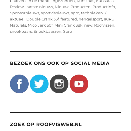
op
baarzen
,
In de markt
,
Ingezonden
,
Kunstaas
,
Kunstaas
Review
,
laatste nieuws
,
Nieuwe Producten
,
Productinfo
,
Tags
Sponsornieuws
,
sportvisnieuws
,
spro
,
technieken
aktueel
,
Double Crank 35f
,
featured
,
hengelsport
,
IKIRU
Naturals
,
Mico Jerk 50f
,
Mini Crank 38F
,
new
,
Roofvissen
,
snoekbaars
,
Snoekbaarzen
,
Spro
BEZOEK ONS OOK OP SOCIAL MEDIA
ZOEK OP ROOFVISWEB.NL