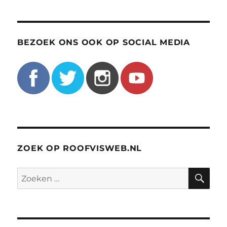
BEZOEK ONS OOK OP SOCIAL MEDIA
ZOEK OP ROOFVISWEB.NL
ZO
Zoeken
naar: