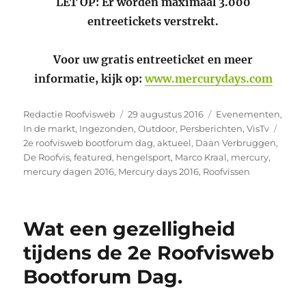
LET OP: Er worden maximaal 3.000
entreetickets verstrekt.
Voor uw gratis entreeticket en meer
informatie, kijk op:
www.mercurydays.com
Auteur
Geplaatst
Categorieën
Redactie Roofvisweb
29 augustus 2016
Evenementen
,
op
Tags
In de markt
,
Ingezonden
,
Outdoor
,
Persberichten
,
VisTv
2e roofvisweb bootforum dag
,
aktueel
,
Daan Verbruggen
,
De Roofvis
,
featured
,
hengelsport
,
Marco Kraal
,
mercury
,
mercury dagen 2016
,
Mercury days 2016
,
Roofvissen
Wat een gezelligheid
tijdens de 2e Roofvisweb
Bootforum Dag.