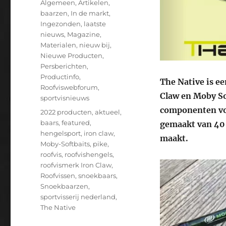
Categorieën
Algemeen
,
Artikelen
,
baarzen
,
In de markt
,
Ingezonden
,
laatste
nieuws
,
Magazine
,
Materialen
,
nieuw bij
,
Nieuwe Producten
,
Persberichten
,
Productinfo
,
The Native is e
Roofviswebforum
,
Claw en Moby Sof
sportvisnieuws
componenten voo
Tags
2022 producten
,
aktueel
,
baars
,
featured
,
gemaakt van 40 
hengelsport
,
iron claw
,
maakt.
Moby-Softbaits
,
pike
,
roofvis
,
roofvishengels
,
roofvismerk Iron Claw
,
Roofvissen
,
snoekbaars
,
Snoekbaarzen
,
sportvisserij nederland
,
The Native