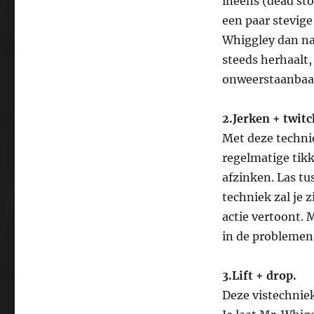
ineens (dead sto
een paar stevige 
Whiggley dan naa
steeds herhaalt,
onweerstaanbaar 
2.Jerken + twit
Met deze techni
regelmatige tikk
afzinken. Las tu
techniek zal je 
actie vertoont. 
in de problemen 
3.Lift + drop.
Deze vistechniek