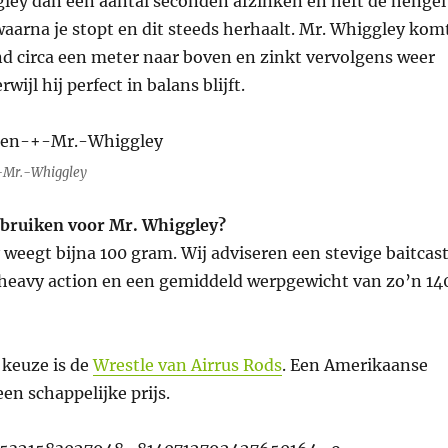
gley dan een aantal seconden afzinken en heft de hengel
aarna je stopt en dit steeds herhaalt. Mr. Whiggley kom
nd circa een meter naar boven en zinkt vervolgens weer
wijl hij perfect in balans blijft.
Mr.-Whiggley
bruiken voor Mr. Whiggley?
weegt bijna 100 gram. Wij adviseren een stevige baitcas
heavy action en een gemiddeld werpgewicht van zo’n 14
 keuze is de
Wrestle van Airrus Rods
. Een Amerikaanse
en schappelijke prijs.