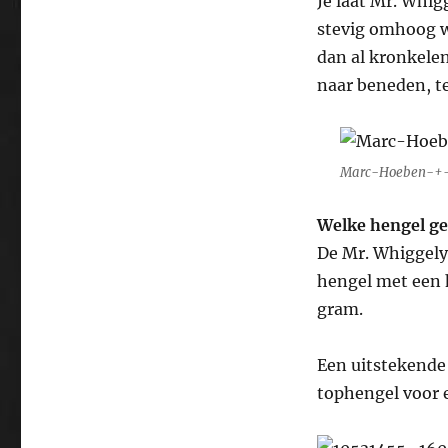
Je laat Mr. Whig
stevig omhoog w
dan al kronkele
naar beneden, ter
Marc-Hoeben-+-
Welke hengel ge
De Mr. Whiggely 
hengel met een 
gram.
Een uitstekende
tophengel voor e