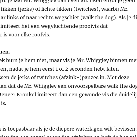
p). Je laat Mr. Whiggley dan even afzinken en/of je geeft
tikken (jerks) of lichte tikken (twitches), waarbij Mr.
r links of naar rechts wegschiet (walk the dog). Als je di
 imiteert het een wegvluchtende prooivis dat
is voor elke roofvis.
chen.
ek burn je hem niet, maar vis je Mr. Whiggley binnen me
en, nadat je hem eerst 1 of 2 seconden hebt laten
ssen de jerks of twitches (afzink-)pauzes in. Met deze
zien dat de Mr. Whiggley een onvoorspelbare walk the do
Meneer Kronkel imiteert dan een gewonde vis die duideli
is.
 is toepasbaar als je de diepere waterlagen wilt bevissen.