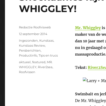
WHIGGLEY!
Auteur
Redactie Roofvisweb
Mr. Whiggley
is
Geplaatst
12 september 2014
maker van de we
op
Categorieën
Ingezonden
,
Kunstaas
,
dan 10 jaar met 
Kunstaas Review
,
nu in geslaagd 
Persberichten
,
massaproductie
Productinfo
,
Tips en trucs
Tags
aktueel
,
featured
,
MR.
WHIGGLEY
,
River2sea
,
T
ekst:
River2Sea
Roofvissen
Swimbait en jerk
De Mr. Whiggley 