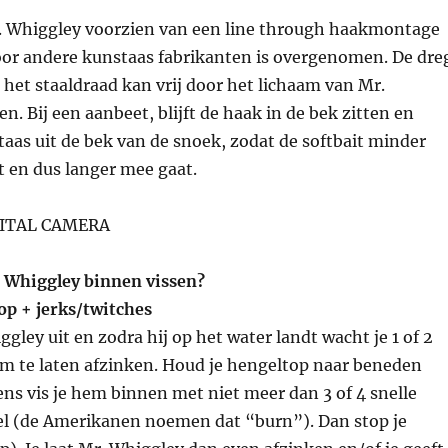
. Whiggley voorzien van een line through haakmontage
oor andere kunstaas fabrikanten is overgenomen. De dre
et staaldraad kan vrij door het lichaam van Mr.
n. Bij een aanbeet, blijft de haak in de bek zitten en
taas uit de bek van de snoek, zodat de softbait minder
t en dus langer mee gaat.
 Whiggley binnen vissen?
op + jerks/twitches
ggley uit en zodra hij op het water landt wacht je 1 of 2
 te laten afzinken. Houd je hengeltop naar beneden
ens vis je hem binnen met niet meer dan 3 of 4 snelle
eel (de Amerikanen noemen dat “burn”). Dan stop je