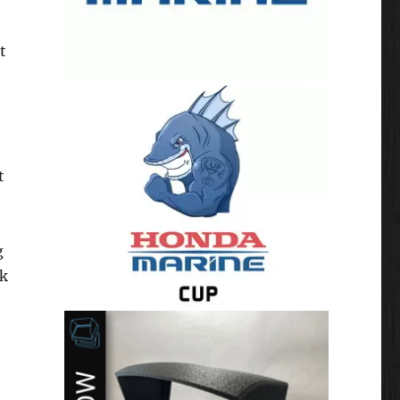
t
t
g
jk