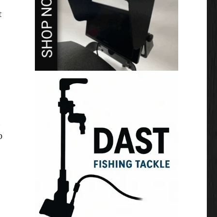
t
t
0