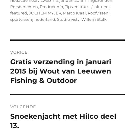
Auteur
Geplaatst
Categorieën
Redactie Roofvisweb
2 januari 2015
Ingezonden
,
op
Tags
Persberichten
,
Productinfo
,
Tips en trucs
aktueel
,
featured
,
JOCHEM MYJER
,
Marco Kraal
,
Roofvissen
,
sportvisserij nederland
,
Studio vistv
,
Willem Stolk
Bericht
VORIGE
navigatie
Gratis verzending in januari
Vorig
bericht:
2015 bij Wout van Leeuwen
Fishing & Outdoor
VOLGENDE
Snoekenjacht met Hilco deel
Volgend
bericht:
13.