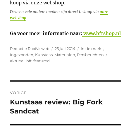
Deze en vele andere merken zijn direct te koop via
onze
webshop
.
Ga voor meer informatie naar:
www.bftshop.nl
Auteur
Geplaatst
Categorieën
Redactie Roofvisweb
25 juli 2014
In de markt
,
op
Tags
Ingezonden
,
Kunstaas
,
Materialen
,
Persberichten
aktueel
,
bft
,
featured
Bericht
VORIGE
navigatie
Kunstaas review: Big Fork
Vorig
bericht:
Sandcat