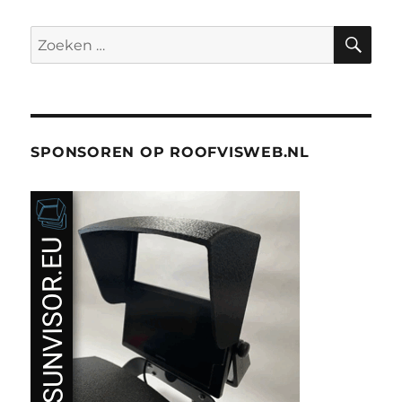
ZO
Zoeken
naar:
SPONSOREN OP ROOFVISWEB.NL