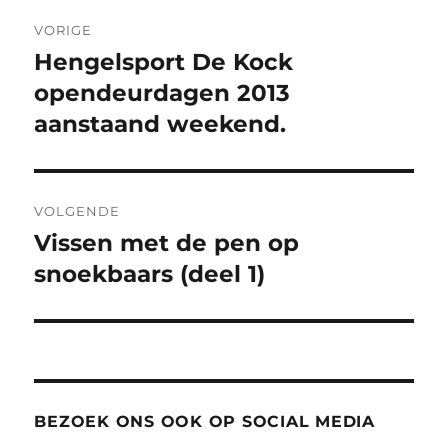
Bericht
VORIGE
navigatie
Hengelsport De Kock
Vorig
bericht:
opendeurdagen 2013
aanstaand weekend.
VOLGENDE
Vissen met de pen op
Volgend
bericht:
snoekbaars (deel 1)
BEZOEK ONS OOK OP SOCIAL MEDIA