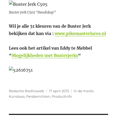
Buster Jerk C505 “Doodskop”
Wil je alle 51 kleuren van de Buster Jerk
bekijken dat kan via :
www.pikemasterlures.nl
Lees ook het artikel van Eddy te Mebbel
“
Mogelijkheden met Busterjerks
“
Auteur
Geplaatst
Categorieën
Redactie Roofvisweb
17 april 2013
In de markt
,
op
Kunstaas
,
Persberichten
,
Productinfo