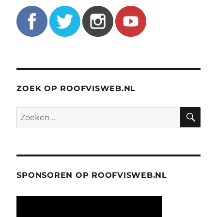
ZOEK OP ROOFVISWEB.NL
ZO
Zoeken
naar:
SPONSOREN OP ROOFVISWEB.NL