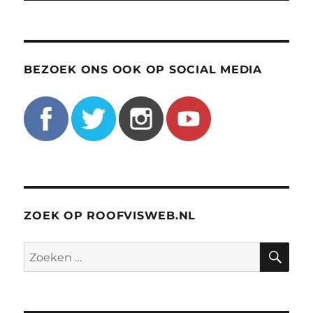
BEZOEK ONS OOK OP SOCIAL MEDIA
ZOEK OP ROOFVISWEB.NL
ZO
Zoeken
naar: