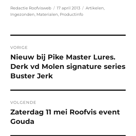
Auteur
Geplaatst
Categorieën
Redactie Roofvisweb
17 april 2013
Artikelen
,
op
Ingezonden
,
Materialen
,
Productinfo
Bericht
VORIGE
navigatie
Nieuw bij Pike Master Lures.
Vorig
bericht:
Derk vd Molen signature series
Buster Jerk
VOLGENDE
Zaterdag 11 mei Roofvis event
Volgend
bericht:
Gouda