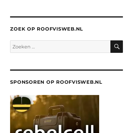
ZOEK OP ROOFVISWEB.NL
ZO
Zoeken
naar:
SPONSOREN OP ROOFVISWEB.NL