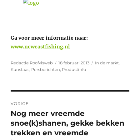
Ga voor meer informatie naar:
www.neweastfishing.nl
Auteur
Geplaatst
Categorieën
Redactie Roofvisweb
18 februari 2013
In de markt
,
op
Kunstaas
,
Persberichten
,
Productinfo
Bericht
VORIGE
navigatie
Nog meer vreemde
Vorig
bericht:
snoe(k)shanen, gekke bekken
trekken en vreemde