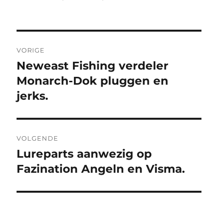
Bericht
VORIGE
navigatie
Neweast Fishing verdeler
Vorig
bericht:
Monarch-Dok pluggen en
jerks.
VOLGENDE
Lureparts aanwezig op
Volgend
bericht:
Fazination Angeln en Visma.