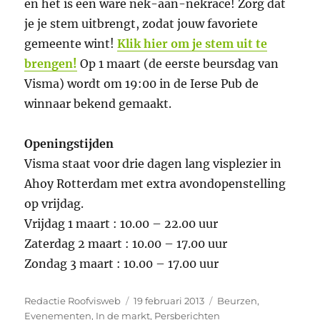
en het is een ware nek-aan-nekrace! Zorg dat
je je stem uitbrengt, zodat jouw favoriete
gemeente wint!
Klik hier om je stem uit te
brengen!
Op 1 maart (de eerste beursdag van
Visma) wordt om 19:00 in de Ierse Pub de
winnaar bekend gemaakt.
Openingstijden
Visma staat voor drie dagen lang visplezier in
Ahoy Rotterdam met extra avondopenstelling
op vrijdag.
Vrijdag 1 maart : 10.00 – 22.00 uur
Zaterdag 2 maart : 10.00 – 17.00 uur
Zondag 3 maart : 10.00 – 17.00 uur
Auteur
Geplaatst
Categorieën
Redactie Roofvisweb
19 februari 2013
Beurzen
,
op
Evenementen
,
In de markt
,
Persberichten