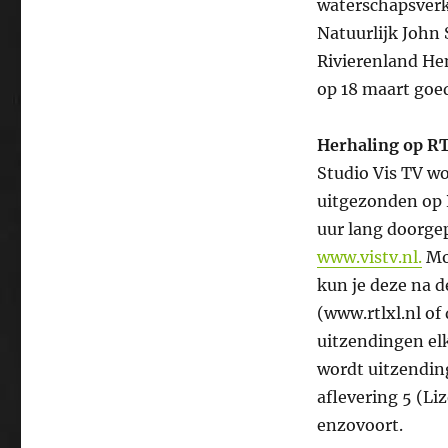
waterschapsverk
Natuurlijk John
Rivierenland He
op 18 maart goed
Herhaling op R
Studio Vis TV wo
uitgezonden op 
uur lang doorgep
www.vistv.nl.
Moc
kun je deze na d
(www.rtlxl.nl o
uitzendingen elk
wordt uitzendin
aflevering 5 (Li
enzovoort.