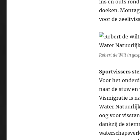
ins en outs rond 
doeken. Montage
voor de zeeltvis
Robert de Wilt in ges
Sportvissers st
Voor het onderde
naar de stuw en 
Vismigratie is n
Water Natuurlijk
oog voor visstan
dankzij de stemm
waterschapsverk