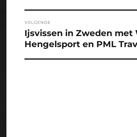
bericht:
VOLGENDE
Ijsvissen in Zweden me
Volgend
bericht:
Hengelsport en PML Trave