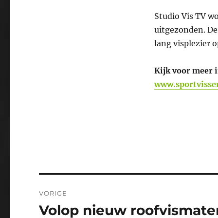
Studio Vis TV wo
uitgezonden. De
lang visplezier o
Kijk voor meer 
www.sportvisser
Bericht
VORIGE
navigatie
Volop nieuw roofvismater
Vorig