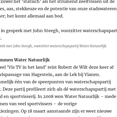
zowel het ‘statisch’ als het struinend zeeltvissen uit de
s, aas, stekkeuze en de potentie van onze stadswateren
ser; het komt allemaal aan bod.
prek met John Steegh, voorzitter waterschapspartij Water Natuurlijk.
emmen Water Natuurlijk
el ‘Vis TV in het land’ reist Robert de Wilt deze keer af
vispassage van Hagestein, aan de Lek bij Vianen.
amelijk één van de speerpunten van waterschapspartij
. Deze partij profileert zich als dé waterschapspartij met
d en sportvisserij. In 2008 won Water Natuurlijk – mede
en van veel sportvissers – de vorige
iezingen. Op 18 maart aanstaande zijn er weer nieuwe