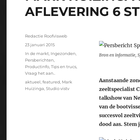
AFLEVERING 6 ST
Auteur
Redactie Roofvisweb
Geplaatst
23 januari 2015
op
Categorieën
In de markt
,
Ingezonden
,
Bron en informatie, S
Persberichten
,
Productinfo
,
Tips en trucs
,
Vraag het aan..
Aanstaande zon
Tags
aktueel
,
featured
,
Mark
Huizinga
,
Studio vistv
zeeltspecialist 
talkshow van Ned
van de bootvisse
succesvol zeeltv
dood aas. Stem j