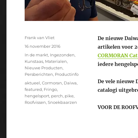
Auteur
Frank van Vliet
De nieuwe Daiw
Geplaatst
16 november 2016
artikelen voor 2
op
Categorieën
In de markt
,
Ingezonden
,
CORMORAN Cat
Kunstaas
,
Materialen
,
iedere hengelsp
Nieuwe Producten
,
Persberichten
,
Productinfo
De vele nieuwe D
Tags
aktueel
,
Cormoran
,
Daiwa
,
featured
,
Fringo
,
catalogi uitgebr
hengelsport
,
perch
,
pike
,
Roofvissen
,
Snoekbaarzen
VOOR DE ROOF