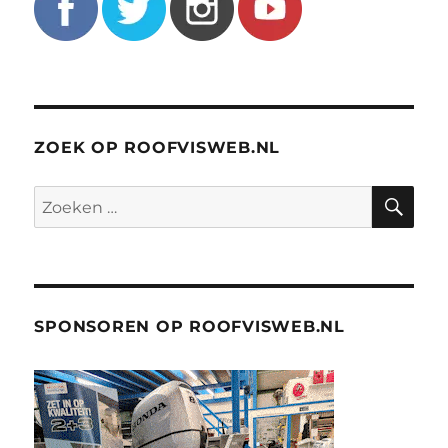
ZOEK OP ROOFVISWEB.NL
ZO
Zoeken
naar:
SPONSOREN OP ROOFVISWEB.NL