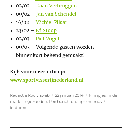
02/02 –
Daan Verbruggen
09/02 –
Jan van Schendel
16/02 –
Michiel Pilaar
23/02 –
Ed Stoop
02/03 –
Piet Vogel
09/03 – Volgende gasten worden
binnenkort bekend gemaakt!
Kijk voor meer info op:
www.sportvisserijnederland.nl
Auteur
Geplaatst
Categorieën
Redactie Roofvisweb
22 januari 2014
Filmpjes
,
In de
op
Tags
markt
,
Ingezonden
,
Persberichten
,
Tips en trucs
featured