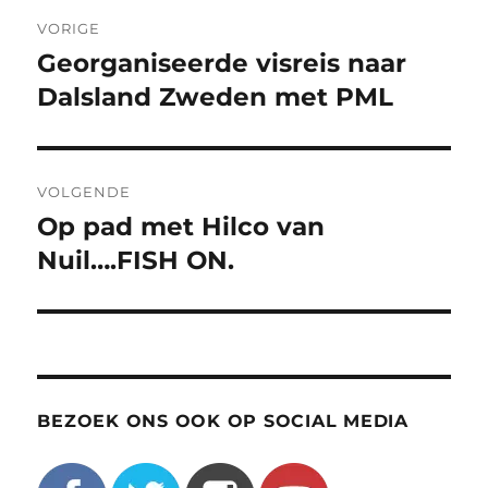
Bericht
VORIGE
navigatie
Georganiseerde visreis naar
Vorig
bericht:
Dalsland Zweden met PML
VOLGENDE
Op pad met Hilco van
Volgend
bericht:
Nuil….FISH ON.
BEZOEK ONS OOK OP SOCIAL MEDIA