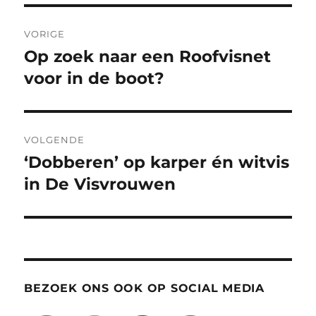
Bericht
VORIGE
navigatie
Op zoek naar een Roofvisnet
Vorig
bericht:
voor in de boot?
VOLGENDE
‘Dobberen’ op karper én witvis
Volgend
bericht:
in De Visvrouwen
BEZOEK ONS OOK OP SOCIAL MEDIA