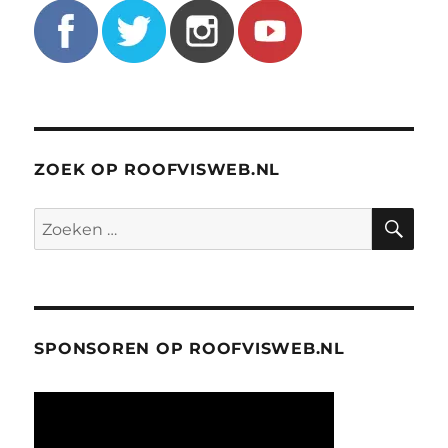
ZOEK OP ROOFVISWEB.NL
ZO
Zoeken
naar:
SPONSOREN OP ROOFVISWEB.NL