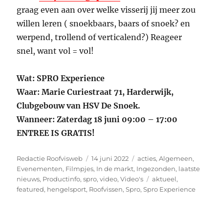
graag even aan over welke visserij jij meer zou
willen leren ( snoekbaars, baars of snoek? en
werpend, trollend of verticalend?) Reageer
snel, want vol = vol!
Wat: SPRO Experience
Waar: Marie Curiestraat 71, Harderwijk,
Clubgebouw van HSV De Snoek.
Wanneer: Zaterdag 18 juni 09:00 – 17:00
ENTREE IS GRATIS!
Auteur
Geplaatst
Categorieën
Redactie Roofvisweb
14 juni 2022
acties
,
Algemeen
,
op
Evenementen
,
Filmpjes
,
In de markt
,
Ingezonden
,
laatste
Tags
nieuws
,
Productinfo
,
spro
,
video
,
Video's
aktueel
,
featured
,
hengelsport
,
Roofvissen
,
Spro
,
Spro Experience