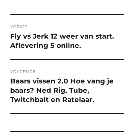
Bericht
VORIGE
navigatie
Fly vs Jerk 12 weer van start.
Vorig
bericht:
Aflevering 5 online.
VOLGENDE
Baars vissen 2.0 Hoe vang je
Volgend
bericht:
baars? Ned Rig, Tube,
Twitchbait en Ratelaar.