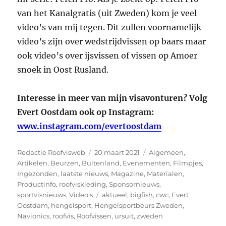
van het Kanalgratis (uit Zweden) kom je veel
video’s van mij tegen. Dit zullen voornamelijk
video’s zijn over wedstrijdvissen op baars maar
ook video’s over ijsvissen of vissen op Amoer
snoek in Oost Rusland.
Interesse in meer van mijn visavonturen? Volg
Evert Oostdam ook op Instagram:
www.instagram.com/evertoostdam
Auteur
Geplaatst
Categorieën
Redactie Roofvisweb
20 maart 2021
Algemeen
,
op
Artikelen
,
Beurzen
,
Buitenland
,
Evenementen
,
Filmpjes
,
Ingezonden
,
laatste nieuws
,
Magazine
,
Materialen
,
Productinfo
,
roofviskleding
,
Sponsornieuws
,
Tags
sportvisnieuws
,
Video's
aktueel
,
bigfish
,
cwc
,
Evert
Oostdam
,
hengelsport
,
Hengelsportbeurs Zweden
,
Navionics
,
roofvis
,
Roofvissen
,
ursuit
,
zweden