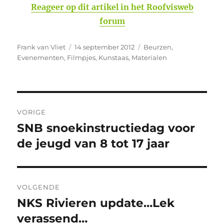
Reageer op dit artikel in het Roofvisweb
forum
Auteur
Geplaatst
Categorieën
Frank van Vliet
14 september 2012
Beurzen
,
op
Evenementen
,
Filmpjes
,
Kunstaas
,
Materialen
Bericht
VORIGE
navigatie
SNB snoekinstructiedag voor
Vorig
bericht:
de jeugd van 8 tot 17 jaar
VOLGENDE
NKS Rivieren update…Lek
Volgend
bericht:
verassend…