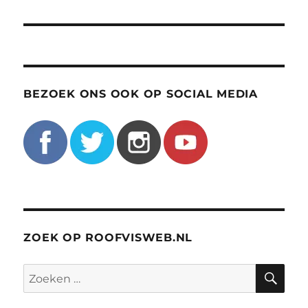
BEZOEK ONS OOK OP SOCIAL MEDIA
ZOEK OP ROOFVISWEB.NL
ZO
Zoeken
naar: