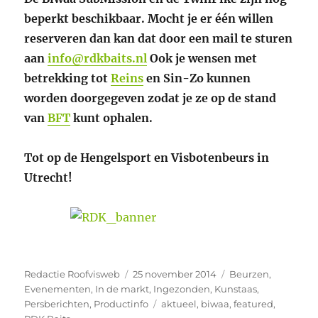
beperkt beschikbaar. Mocht je er één willen
reserveren dan kan dat door een mail te sturen
aan
info@rdkbaits.nl
Ook je wensen met
betrekking tot
Reins
en Sin-Zo kunnen
worden doorgegeven zodat je ze op de stand
van
BFT
kunt ophalen.
Tot op de Hengelsport en Visbotenbeurs in
Utrecht!
Auteur
Geplaatst
Categorieën
Redactie Roofvisweb
25 november 2014
Beurzen
,
op
Evenementen
,
In de markt
,
Ingezonden
,
Kunstaas
,
Tags
Persberichten
,
Productinfo
aktueel
,
biwaa
,
featured
,