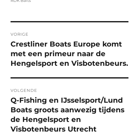
RDK Baits
Bericht
VORIGE
navigatie
Crestliner Boats Europe komt
Vorig
bericht:
met een primeur naar de
Hengelsport en Visbotenbeurs.
VOLGENDE
Q-Fishing en IJsselsport/Lund
Volgend
bericht:
Boats groots aanwezig tijdens
de Hengelsport en
Visbotenbeurs Utrecht