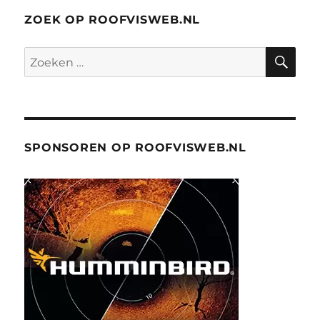
ZOEK OP ROOFVISWEB.NL
ZO
Zoeken
naar:
SPONSOREN OP ROOFVISWEB.NL