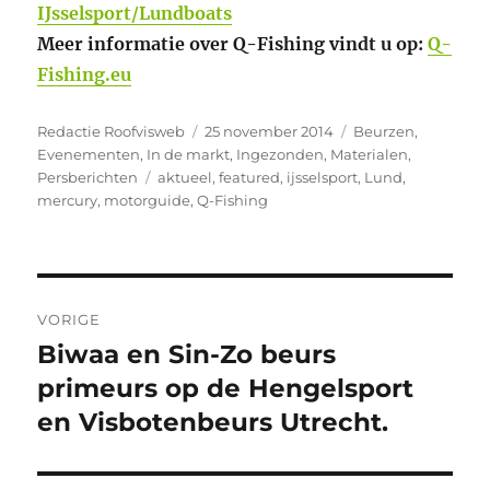
IJsselsport/Lundboats
Meer informatie over Q-Fishing vindt u op:
Q-
Fishing.eu
Auteur
Geplaatst
Categorieën
Redactie Roofvisweb
25 november 2014
Beurzen
,
op
Evenementen
,
In de markt
,
Ingezonden
,
Materialen
,
Tags
Persberichten
aktueel
,
featured
,
ijsselsport
,
Lund
,
mercury
,
motorguide
,
Q-Fishing
Bericht
VORIGE
navigatie
Biwaa en Sin-Zo beurs
Vorig
bericht:
primeurs op de Hengelsport
en Visbotenbeurs Utrecht.