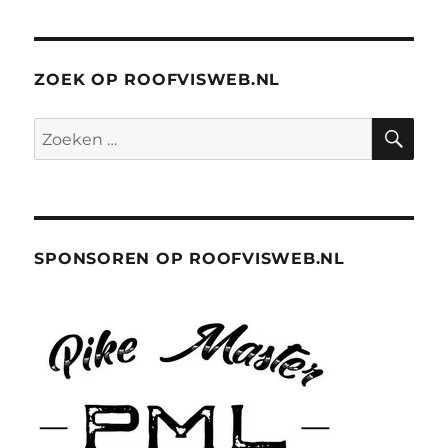
ZOEK OP ROOFVISWEB.NL
ZO
Zoeken
naar:
SPONSOREN OP ROOFVISWEB.NL