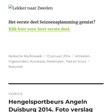
Het eerste deel Seizoensplamming gemist?
Klik hier voor heet eerste deel.
Auteur
Geplaatst
Categorieën
Redactie Roofvisweb
13 januari 2014
Artikelen
,
op
Tags
Ingezonden
,
Kunstaas
,
Materialen
,
Tips en trucs
featured
Bericht
VORIGE
navigatie
Hengelsportbeurs Angeln
Vorig
bericht:
Duisburg 2014. Foto verslag