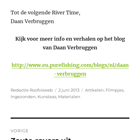
Tot de volgende River Time,
Daan Verbruggen
Kijk voor meer info en verhalen op het blog
van Daan Verbruggen
http://www.eu.purefishing.com/blogs/nl/daan
-verbruggen
Auteur
Geplaatst
Categorieën
Redactie Roofvisweb
2 juni 2013
Artikelen
,
Filmpjes
,
op
Ingezonden
,
Kunstaas
,
Materialen
Bericht
VORIGE
navigatie