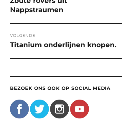
Zoute rovers uit
Vorig
bericht:
Nappstraumen
VOLGENDE
Titanium onderlijnen knopen.
Volgend
bericht:
BEZOEK ONS OOK OP SOCIAL MEDIA