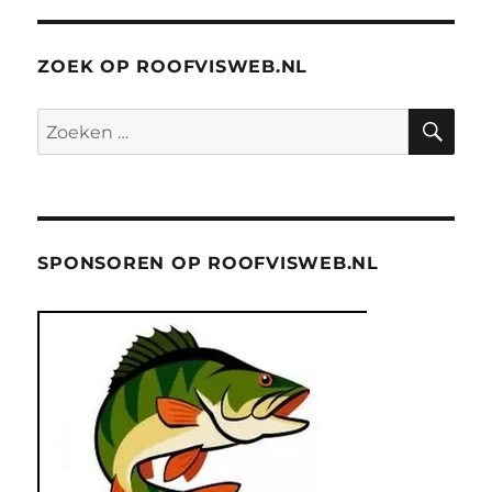
ZOEK OP ROOFVISWEB.NL
ZO
Zoeken
naar:
SPONSOREN OP ROOFVISWEB.NL