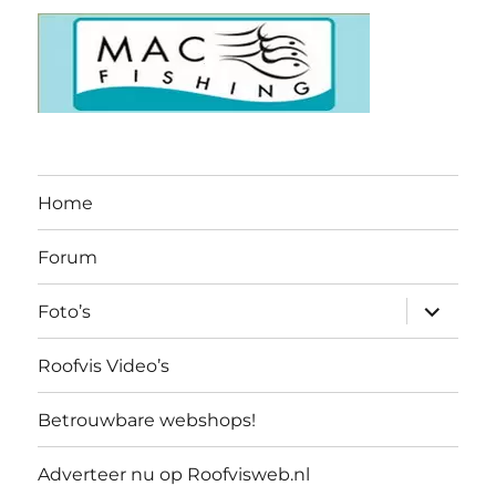
Forum
submen
Foto’s
uitvouw
Roofvis Video’s
Betrouwbare webshops!
Adverteer nu op Roofvisweb.nl
submen
Contact
uitvouw
Ondersteund door WordPress