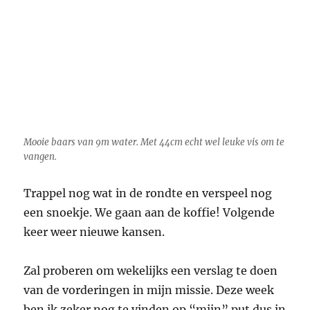
Trappel nog wat in de rondte en verspeel nog
een snoekje. We gaan aan de koffie! Volgende
keer weer nieuwe kansen.
Zal proberen om wekelijks een verslag te doen
van de vorderingen in mijn missie. Deze week
ben ik zeker nog te vinden op “mijn” put dus in
ieder geval…
Reageren op het artikel van Pascal van Veen?
Dat kan gratis op ons
Roofvisweb Forum.
Tot volgende week,
Pascal van Veen.