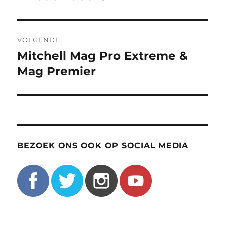
BEZOEK ONS OOK OP SOCIAL MEDIA
ZOEK OP ROOFVISWEB.NL
ZO
Zoeken
naar: