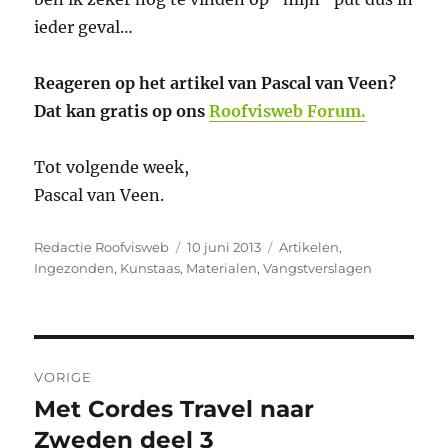
Auteur
Geplaatst
Categorieën
Redactie Roofvisweb
10 juni 2013
Artikelen
,
op
Ingezonden
,
Kunstaas
,
Materialen
,
Vangstverslagen
Bericht
VORIGE
navigatie
Met Cordes Travel naar
Vorig
bericht:
Zweden deel 3
VOLGENDE
Mitchell Mag Pro Extreme &
Volgend
bericht:
Mag Premier