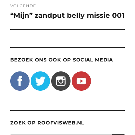
VOLGENDE
“Mijn” zandput belly missie 001
Volgend
bericht:
BEZOEK ONS OOK OP SOCIAL MEDIA
ZOEK OP ROOFVISWEB.NL