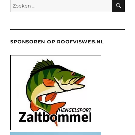
ZO
Zoeken
naar:
SPONSOREN OP ROOFVISWEB.NL