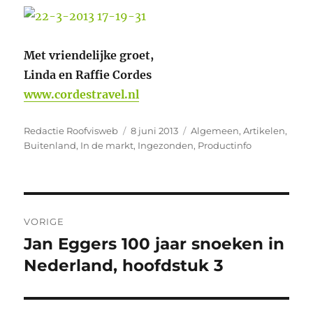
Met vriendelijke groet,
Linda en Raffie Cordes
www.cordestravel.nl
Auteur
Geplaatst
Categorieën
Redactie Roofvisweb
8 juni 2013
Algemeen
,
Artikelen
,
op
Buitenland
,
In de markt
,
Ingezonden
,
Productinfo
Bericht
VORIGE
navigatie
Jan Eggers 100 jaar snoeken in
Vorig
bericht:
Nederland, hoofdstuk 3