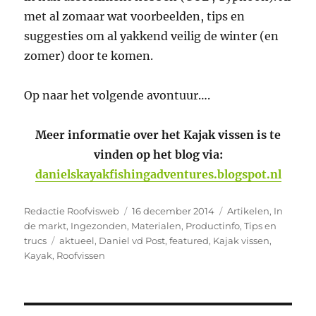
met al zomaar wat voorbeelden, tips en
suggesties om al yakkend veilig de winter (en
zomer) door te komen.
Op naar het volgende avontuur….
Meer informatie over het Kajak vissen is te
vinden op het blog via:
danielskayakfishingadventures.blogspot.nl
Auteur
Geplaatst
Categorieën
Redactie Roofvisweb
16 december 2014
Artikelen
,
In
op
de markt
,
Ingezonden
,
Materialen
,
Productinfo
,
Tips en
Tags
trucs
aktueel
,
Daniel vd Post
,
featured
,
Kajak vissen
,
Kayak
,
Roofvissen