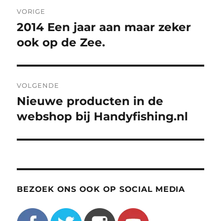
Bericht
VORIGE
navigatie
2014 Een jaar aan maar zeker
Vorig
bericht:
ook op de Zee.
VOLGENDE
Nieuwe producten in de
Volgend
bericht:
webshop bij Handyfishing.nl
BEZOEK ONS OOK OP SOCIAL MEDIA