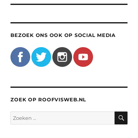
BEZOEK ONS OOK OP SOCIAL MEDIA
ZOEK OP ROOFVISWEB.NL
ZO
Zoeken
naar: