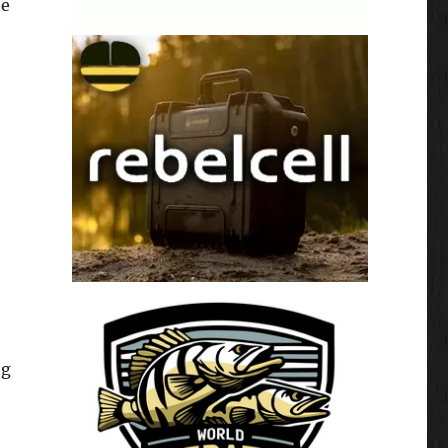
te
ng