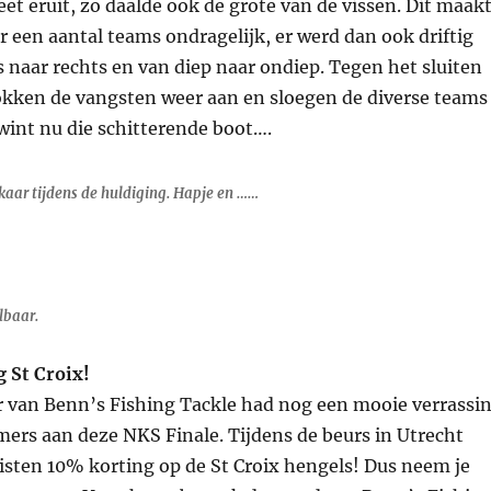
et eruit, zo daalde ook de grote van de vissen. Dit maak
 een aantal teams ondragelijk, er werd dan ook driftig
s naar rechts en van diep naar ondiep. Tegen het sluiten
okken de vangsten weer aan en sloegen de diverse teams
wint nu die schitterende boot….
kaar tijdens de huldiging. Hapje en ……
lbaar.
 St Croix!
 van Benn’s Fishing Tackle had nog een mooie verrassi
mers aan deze NKS Finale. Tijdens de beurs in Utrecht
alisten 10% korting op de St Croix hengels! Dus neem je