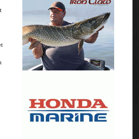
t
et
m