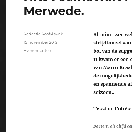
Merwede.
Auteur
Redactie Roofvisweb
Al ruim twee wek
Geplaatst
19 november 2012
strijdtoneel van
op
Categorieën
Evenementen
bol van de sugge
11 kwam er een 
van Marco Kraal
de mogelijkhede
en spannende af
seizoen…
Tekst en Foto’s
De start.. als altijd 