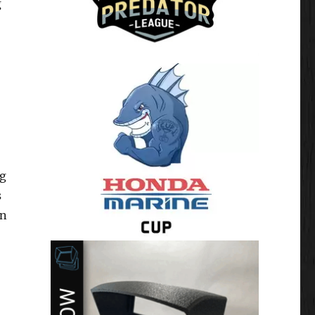
g
og
s
in