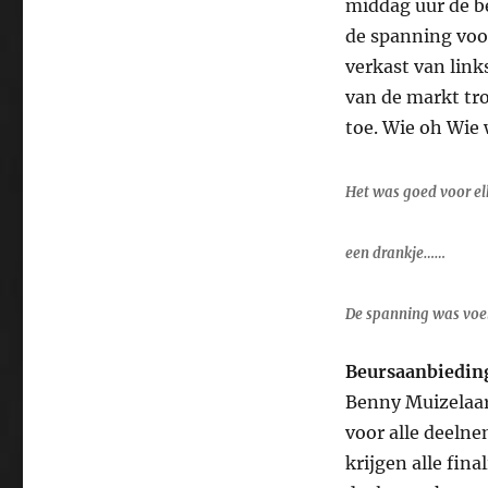
middag uur de be
de spanning voor
verkast van link
van de markt tr
toe. Wie oh Wie 
Het was goed voor el
een drankje……
De spanning was voe
Beursaanbieding
Benny Muizelaar
voor alle deelne
krijgen alle fin