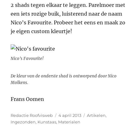
2 shads tegen elkaar te leggen. Parelmoer met
een iets rozige buik, luisterend naar de naam
Nico’s Favourite. Probeer het eens en maak zo
je eigen custom kleurtje!
Nico’s Favourite!
De kleur van de onderste shad is ontworpend door Nico
Molkens.
Frans Oomen
Auteur
Geplaatst
Categorieën
Redactie Roofvisweb
4 april 2013
Artikelen
,
op
Ingezonden
,
Kunstaas
,
Materialen