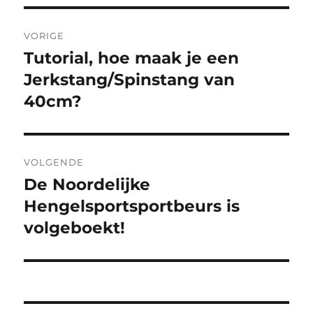
Bericht
VORIGE
navigatie
Tutorial, hoe maak je een
Vorig
bericht:
Jerkstang/Spinstang van
40cm?
VOLGENDE
De Noordelijke
Volgend
bericht:
Hengelsportsportbeurs is
volgeboekt!