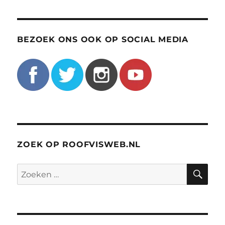
BEZOEK ONS OOK OP SOCIAL MEDIA
ZOEK OP ROOFVISWEB.NL
ZO
Zoeken
naar: