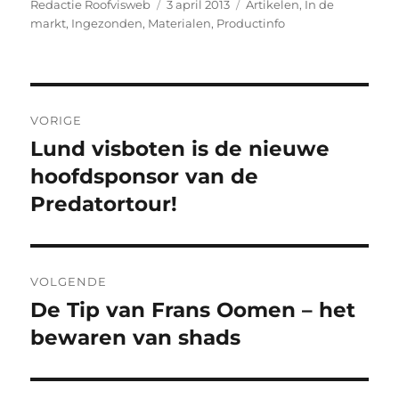
Auteur
Geplaatst
Categorieën
Redactie Roofvisweb
3 april 2013
Artikelen
,
In de
op
markt
,
Ingezonden
,
Materialen
,
Productinfo
Bericht
VORIGE
navigatie
Lund visboten is de nieuwe
Vorig
bericht:
hoofdsponsor van de
Predatortour!
VOLGENDE
De Tip van Frans Oomen – het
Volgend
bericht:
bewaren van shads