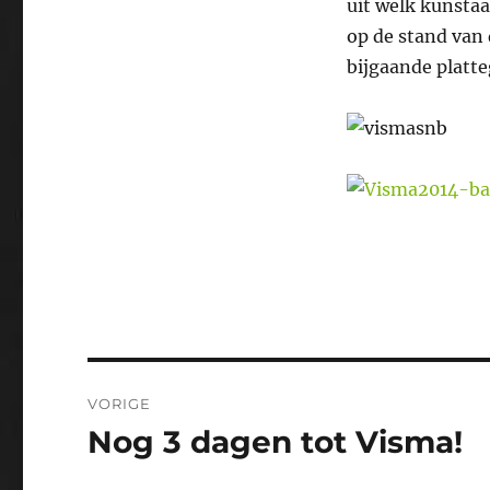
uit welk kunstaa
op de stand van
bijgaande platt
Bericht
VORIGE
navigatie
Nog 3 dagen tot Visma!
Vorig
bericht: