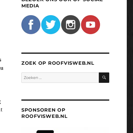
MEDIA
s
ZOEK OP ROOFVISWEB.NL
nu
ZOEKEN
Zoeken
naar:
g
nt
SPONSOREN OP
ROOFVISWEB.NL