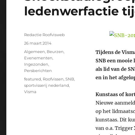
ledenwerfactie t
Auteur
Redactie Roofvisweb
Geplaatst
26 maart 2014
op
Categorieën
Algemeen
,
Beurzen
,
Tijdens de Vism
Evenementen
,
SNB een mooie l
Ingezonden
,
als lid van de 
Persberichten
en in het afgelo
Tags
featured
,
Roofvissen
,
SNB
,
sportvisserij nederland
,
Visma
Kunstaas of kor
Nieuwe aanmelde
op het lidmaatsc
kunstaas. Dit ku
van o.a. Trigger