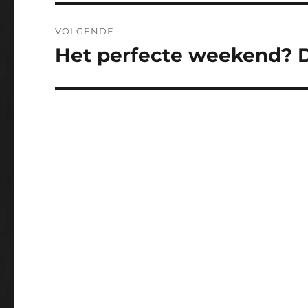
VOLGENDE
Het perfecte weekend? D
Volgend
bericht: