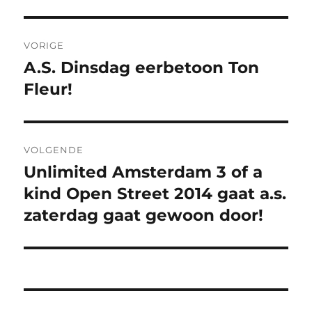
Bericht
VORIGE
navigatie
A.S. Dinsdag eerbetoon Ton
Vorig
bericht:
Fleur!
VOLGENDE
Unlimited Amsterdam 3 of a
Volgend
bericht:
kind Open Street 2014 gaat a.s.
zaterdag gaat gewoon door!