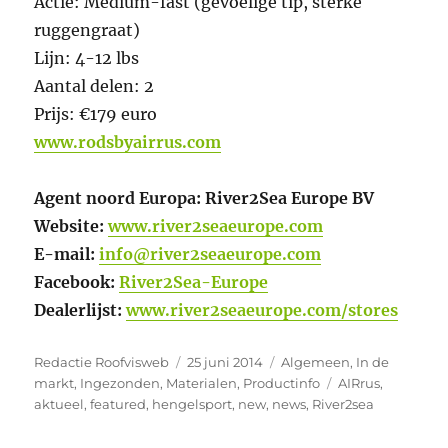
Actie: Medium-fast (gevoelige tip, sterke
ruggengraat)
Lijn: 4-12 lbs
Aantal delen: 2
Prijs: €179 euro
www.rodsbyairrus.com
Agent noord Europa: River2Sea Europe BV
Website:
www.river2seaeurope.com
E-mail:
info@river2seaeurope.com
Facebook:
River2Sea-Europe
Dealerlijst:
www.river2seaeurope.com/stores
Auteur
Geplaatst
Categorieën
Redactie Roofvisweb
25 juni 2014
Algemeen
,
In de
op
Tags
markt
,
Ingezonden
,
Materialen
,
Productinfo
AIRrus
,
aktueel
,
featured
,
hengelsport
,
new
,
news
,
River2sea