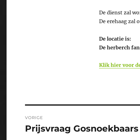
De dienst zal wo
De erehaag zal 
De locatie is:
De herberch fan
Klik hier voor d
Bericht
VORIGE
navigatie
Prijsvraag Gosnoekbaars
Vorig
bericht: