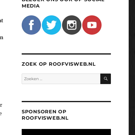
MEDIA
at
an
ZOEK OP ROOFVISWEB.NL
ZOEKEN
Zoeken
naar:
r
SPONSOREN OP
e
ROOFVISWEB.NL