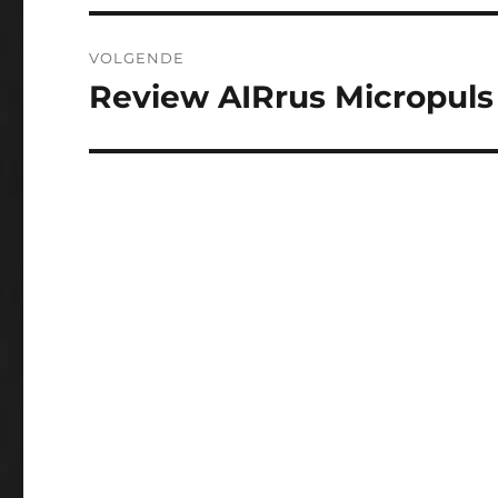
VOLGENDE
Review AIRrus Micropuls
Volgend
bericht: