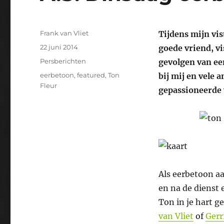
Auteur
Frank van Vliet
Tijdens mijn vi
Geplaatst
22 juni 2014
goede vriend, v
op
Categorieën
Persberichten
gevolgen van ee
Tags
eerbetoon
,
featured
,
Ton
bij mij en vele 
Fleur
gepassioneerde 
Als eerbetoon aa
en na de dienst 
Ton in je hart g
van Vliet
of
Gerr