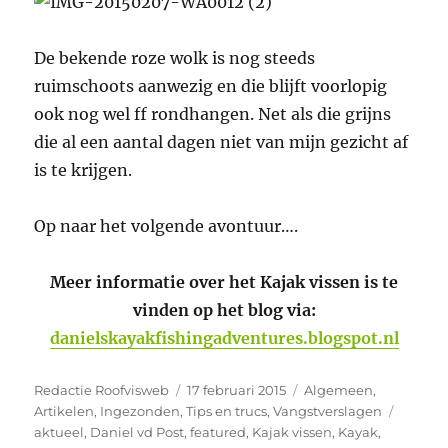
De bekende roze wolk is nog steeds
ruimschoots aanwezig en die blijft voorlopig
ook nog wel ff rondhangen. Net als die grijns
die al een aantal dagen niet van mijn gezicht af
is te krijgen.
Op naar het volgende avontuur….
Meer informatie over het Kajak vissen is te
vinden op het blog via:
danielskayakfishingadventures.blogspot.nl
Auteur
Geplaatst
Categorieën
Redactie Roofvisweb
17 februari 2015
Algemeen
,
op
Tags
Artikelen
,
Ingezonden
,
Tips en trucs
,
Vangstverslagen
aktueel
,
Daniel vd Post
,
featured
,
Kajak vissen
,
Kayak
,