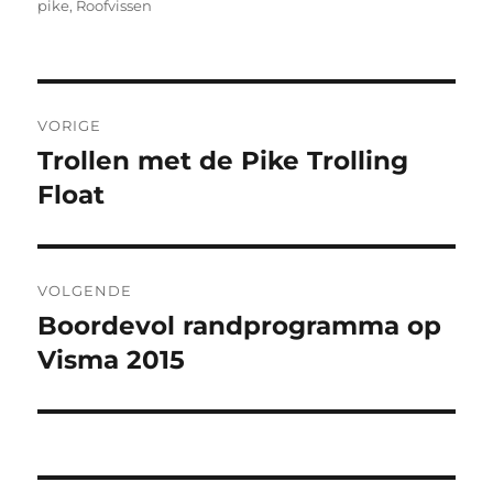
pike
,
Roofvissen
Bericht
VORIGE
navigatie
Trollen met de Pike Trolling
Vorig
bericht:
Float
VOLGENDE
Boordevol randprogramma op
Volgend
bericht:
Visma 2015