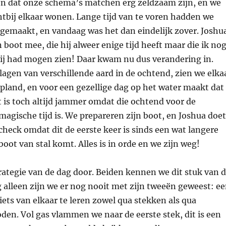
n dat onze schema’s matchen erg zeldzaam zijn, en we
htbij elkaar wonen. Lange tijd van te voren hadden we
 gemaakt, en vandaag was het dan eindelijk zover. Joshu
n boot mee, die hij alweer enige tijd heeft maar die ik no
bij had mogen zien! Daar kwam nu dus verandering in.
agen van verschillende aard in de ochtend, zien we elka
pland, en voor een gezellige dag op het water maakt dat
t is toch altijd jammer omdat die ochtend voor de
agische tijd is. We prepareren zijn boot, en Joshua doet
check omdat dit de eerste keer is sinds een wat langere
boot van stal komt. Alles is in orde en we zijn weg!
ategie van de dag door. Beiden kennen we dit stuk van 
ig alleen zijn we er nog nooit met zijn tweeën geweest: e
ets van elkaar te leren zowel qua stekken als qua
en. Vol gas vlammen we naar de eerste stek, dit is een