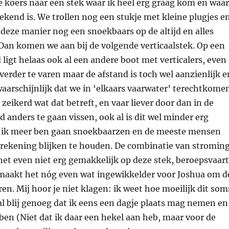
 koers naar een stek waar ik heel erg graag kom en waar
kend is. We trollen nog een stukje met kleine plugjes e
deze manier nog een snoekbaars op de altijd en alles
Dan komen we aan bij de volgende verticaalstek. Op een
d ligt helaas ook al een andere boot met verticalers, even
verder te varen maar de afstand is toch wel aanzienlijk e
 waarschijnlijk dat we in ‘elkaars vaarwater’ terechtkome
 zeikerd wat dat betreft, en vaar liever door dan in de
 anders te gaan vissen, ook al is dit wel minder erg
 ik meer ben gaan snoekbaarzen en de meeste mensen
l rekening blijken te houden. De combinatie van stromin
et even niet erg gemakkelijk op deze stek, beroepsvaart
 maakt het nóg even wat ingewikkelder voor Joshua om d
ren. Mij hoor je niet klagen: ik weet hoe moeilijk dit som
al blij genoeg dat ik eens een dagje plaats mag nemen en
 ben (Niet dat ik daar een hekel aan heb, maar voor de