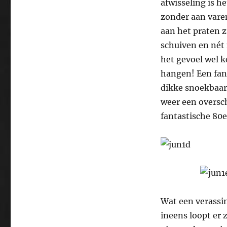
afwisseling is h
zonder aan varen
aan het praten z
schuiven en nét 
het gevoel wel 
hangen! Een fant
dikke snoekbaars
weer een oversch
fantastische 80e
Wat een verassin
ineens loopt er 