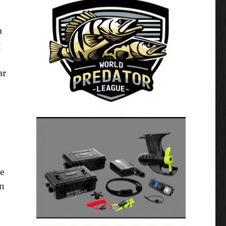
a
g
ar
de
en