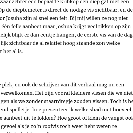
 waar achter een bepaalde kribkop een diep gat met een
Op de dieptemeter is direct de nodige vis zichtbaar, en de
or Josuha zijn al snel een feit. Bij mij willen ze nog niet
g één felle aanbeet maar Joshua krijgt veel tikken op zijn
delijk blijft er dan eentje hangen, de eerste vis van de dag
elijk zichtbaar de al relatief hoog staande zon welke
 het al is.
 plek, en ook de schrijver van dit verhaal mag nu een
verwelkomen. Het zijn vooral kleinere vissen die we niet
en als we zonder staartdregje zouden vissen. Toch is h
gend spelletje: hoe presenteer ik welke shad met hoeveel
 aanbeet uit te lokken? Hoe groot of klein de vangst oo
at gevoel als je zo’n roofvis toch weer hebt weten te