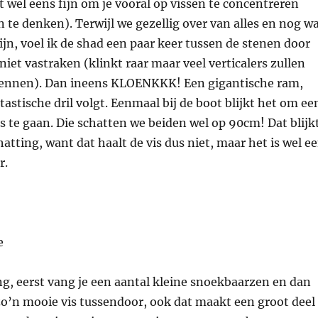
et wel eens fijn om je vooral op vissen te concentreren
 te denken). Terwijl we gezellig over van alles en nog w
ijn, voel ik de shad een paar keer tussen de stenen door
niet vastraken (klinkt raar maar veel verticalers zullen
kennen). Dan ineens KLOENKKK! Een gigantische ram,
astische dril volgt. Eenmaal bij de boot blijkt het om ee
 te gaan. Die schatten we beiden wel op 90cm! Dat blijk
atting, want dat haalt de vis dus niet, maar het is wel e
r.
g, eerst vang je een aantal kleine snoekbaarzen en dan
zo’n mooie vis tussendoor, ook dat maakt een groot deel