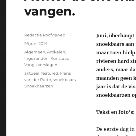
vangen.
Auteur
Redactie Roofvisweb
Juni, überhaupt
Geplaatst
26 juni 2014
snoekbaars aan t
op
Categorieën
Algemeen
,
Artikelen
,
maar toen hielp
Ingezonden
,
Kunstaas
,
rivieren hard st
Vangstverslagen
anders, maar da
Tags
aktueel
,
featured
,
Frans
maanden geen ku
van der Putte
,
snoekbaars
,
Snoekbaarzen
jaar is dat de v
snoekbaarzen op
Tekst en foto’s:
De eerste dag in