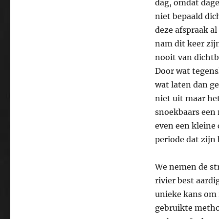
dag, omdat dage
niet bepaald dic
deze afspraak al
nam dit keer zij
nooit van dicht
Door wat tegensl
wat laten dan ge
niet uit maar he
snoekbaars een m
even een kleine 
periode dat zijn 
We nemen de str
rivier best aard
unieke kans om i
gebruikte method