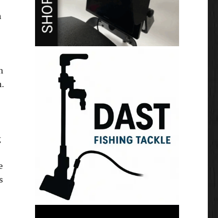
n
n
n.
g
e
s