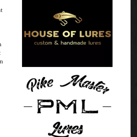
at
n
t
en