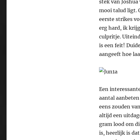
stek van Joshua
mooi talud ligt. 
eerste strikes vo
erg hard, ik krij
culpritje. Uitein
is een feit! Duid
aangeeft hoe laat
Een interessante
aantal aanbeten 
eens zouden vang
altijd een uitda
gram lood om die
is, heerlijk is d