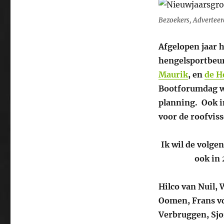
Bezoekers, Adverteer
Afgelopen jaar 
hengelsportbeu
Maurik
, en
de H
Bootforumdag wa
planning. Ook i
voor de roofviss
Ik wil de volge
ook in 
Hilco van Nuil, 
Oomen, Frans vd
Verbruggen, Sjo