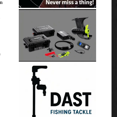
en
,
n