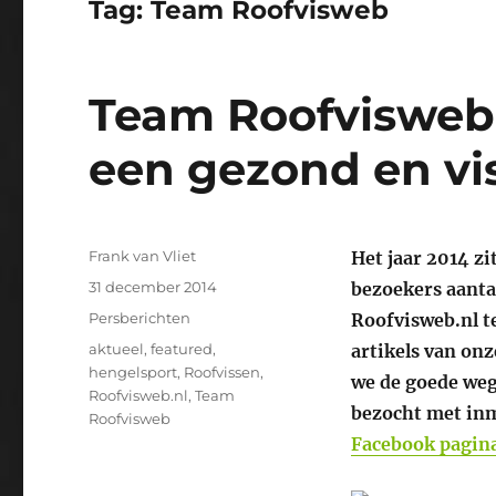
Tag:
Team Roofvisweb
Team Roofvisweb
een gezond en vis
Auteur
Frank van Vliet
Het jaar 2014 zi
Geplaatst
31 december 2014
bezoekers aanta
op
Categorieën
Persberichten
Roofvisweb.nl t
Tags
aktueel
,
featured
,
artikels van onz
hengelsport
,
Roofvissen
,
we de goede weg
Roofvisweb.nl
,
Team
bezocht met inm
Roofvisweb
Facebook pagin