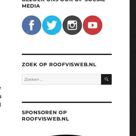
MEDIA
ZOEK OP ROOFVISWEB.NL
ZOEKEN
Zoeken
naar:
e
n
d
SPONSOREN OP
ROOFVISWEB.NL