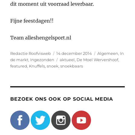
dit moment uit voorraad leverbaar.
Fijne feestdagen!!
Team alleshengelsport.nl
Auteur
Geplaatst
Categorieën
Redactie Roofvisweb
14 december 2014
Algemeen
,
In
op
Tags
de markt
,
Ingezonden
aktueel
,
De Moel Wervershoof
,
featured
,
Knuffels
,
snoek
,
snoekbaars
BEZOEK ONS OOK OP SOCIAL MEDIA