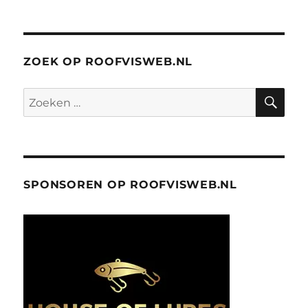
ZOEK OP ROOFVISWEB.NL
ZO
Zoeken
naar:
SPONSOREN OP ROOFVISWEB.NL