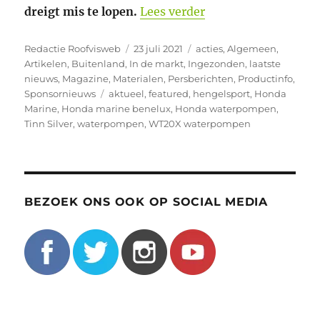
“Honda waterpompen
dreigt mis te lopen.
Lees verder
Auteur
Geplaatst
Categorieën
Redactie Roofvisweb
23 juli 2021
acties
,
Algemeen
,
op
Artikelen
,
Buitenland
,
In de markt
,
Ingezonden
,
laatste
nieuws
,
Magazine
,
Materialen
,
Persberichten
,
Productinfo
,
Tags
Sponsornieuws
aktueel
,
featured
,
hengelsport
,
Honda
Marine
,
Honda marine benelux
,
Honda waterpompen
,
Tinn Silver
,
waterpompen
,
WT20X waterpompen
BEZOEK ONS OOK OP SOCIAL MEDIA