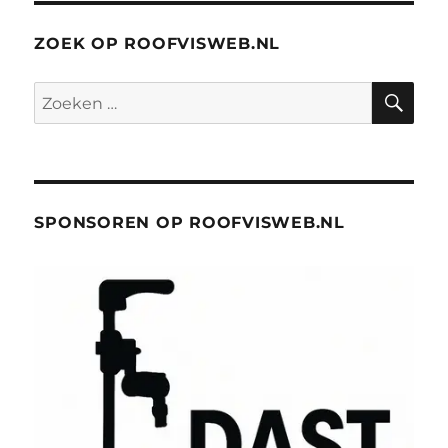
ZOEK OP ROOFVISWEB.NL
ZO
Zoeken
naar:
SPONSOREN OP ROOFVISWEB.NL