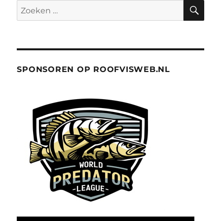
ZO
Zoeken
naar:
SPONSOREN OP ROOFVISWEB.NL