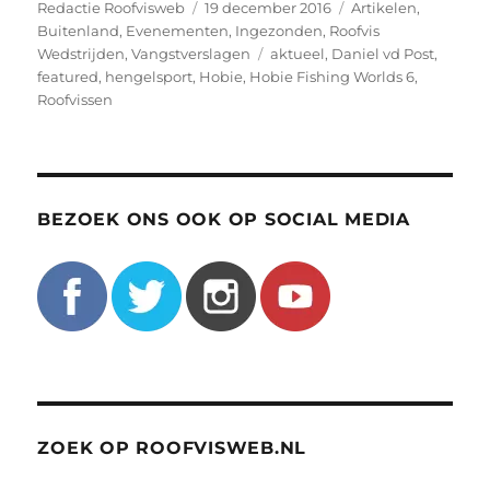
Auteur
Geplaatst
Categorieën
Redactie Roofvisweb
19 december 2016
Artikelen
,
op
Buitenland
,
Evenementen
,
Ingezonden
,
Roofvis
Tags
Wedstrijden
,
Vangstverslagen
aktueel
,
Daniel vd Post
,
featured
,
hengelsport
,
Hobie
,
Hobie Fishing Worlds 6
,
Roofvissen
BEZOEK ONS OOK OP SOCIAL MEDIA
ZOEK OP ROOFVISWEB.NL