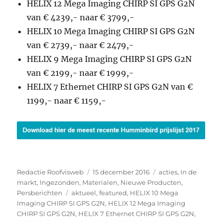
HELIX 12 Mega Imaging CHIRP SI GPS G2N
van € 4239,- naar € 3799,-
HELIX 10 Mega Imaging CHIRP SI GPS G2N
van € 2739,- naar € 2479,-
HELIX 9 Mega Imaging CHIRP SI GPS G2N
van € 2199,- naar € 1999,-
HELIX 7 Ethernet CHIRP SI GPS G2N van €
1199,- naar € 1159,-
Auteur
Geplaatst
Categorieën
Redactie Roofvisweb
15 december 2016
acties
,
In de
op
markt
,
Ingezonden
,
Materialen
,
Nieuwe Producten
,
Tags
Persberichten
aktueel
,
featured
,
HELIX 10 Mega
Imaging CHIRP SI GPS G2N
,
HELIX 12 Mega Imaging
CHIRP SI GPS G2N
,
HELIX 7 Ethernet CHIRP SI GPS G2N
,