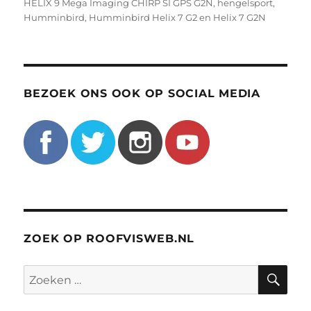
HELIX 9 Mega Imaging CHIRP SI GPS G2N
,
hengelsport
,
Humminbird
,
Humminbird Helix 7 G2 en Helix 7 G2N
BEZOEK ONS OOK OP SOCIAL MEDIA
ZOEK OP ROOFVISWEB.NL
ZO
Zoeken
naar: