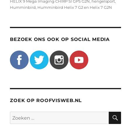
HELIX 9 Mega Imaging CHIRP SI GPS G2N
,
hengelsport
,
Humminbird
,
Humminbird Helix 7 G2 en Helix 7 G2N
BEZOEK ONS OOK OP SOCIAL MEDIA
ZOEK OP ROOFVISWEB.NL
ZO
Zoeken
naar: