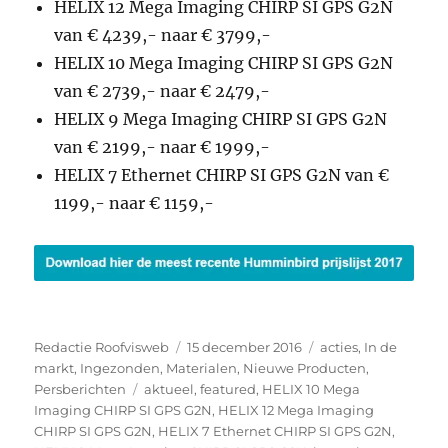
HELIX 12 Mega Imaging CHIRP SI GPS G2N
van € 4239,- naar € 3799,-
HELIX 10 Mega Imaging CHIRP SI GPS G2N
van € 2739,- naar € 2479,-
HELIX 9 Mega Imaging CHIRP SI GPS G2N
van € 2199,- naar € 1999,-
HELIX 7 Ethernet CHIRP SI GPS G2N van €
1199,- naar € 1159,-
Auteur
Geplaatst
Categorieën
Redactie Roofvisweb
15 december 2016
acties
,
In de
op
markt
,
Ingezonden
,
Materialen
,
Nieuwe Producten
,
Tags
Persberichten
aktueel
,
featured
,
HELIX 10 Mega
Imaging CHIRP SI GPS G2N
,
HELIX 12 Mega Imaging
CHIRP SI GPS G2N
,
HELIX 7 Ethernet CHIRP SI GPS G2N
,