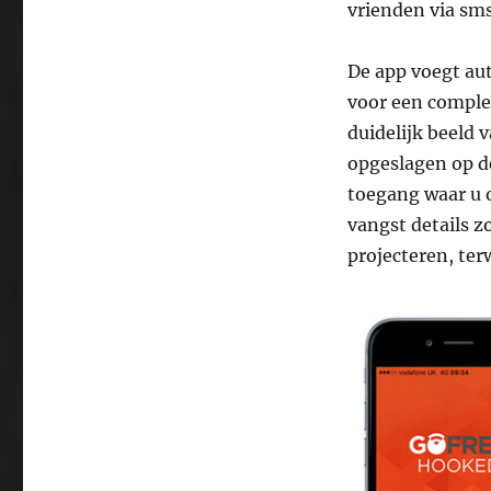
vrienden via sms
De app voegt au
voor een complee
duidelijk beeld v
opgeslagen op d
toegang waar u o
vangst details z
projecteren, ter