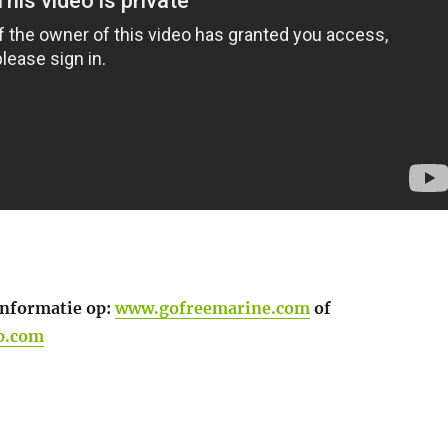
informatie op:
www.gofreemarine.com
of
p.com