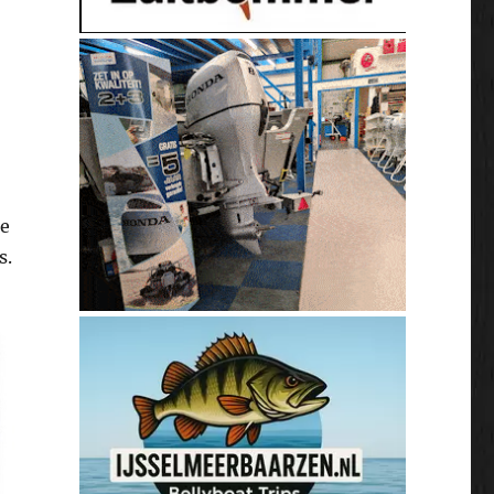
te
s.