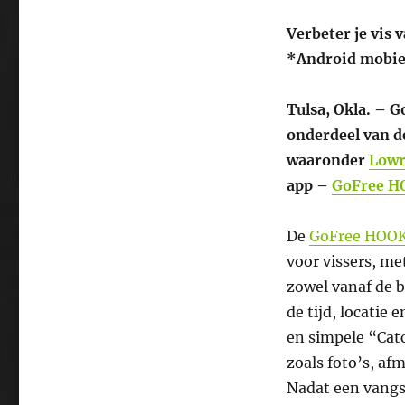
Verbeter je vis 
*Android mobie
Tulsa, Okla. – G
onderdeel van d
waaronder
Lowr
app –
GoFree 
De
GoFree HOO
voor vissers, me
zowel vanaf de 
de tijd, locatie 
en simpele “Catc
zoals foto’s, af
Nadat een vangs