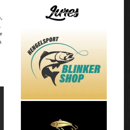
,
,
te
m