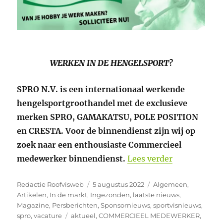
WERKEN IN DE HENGELSPORT?
SPRO N.V. is een internationaal werkende
hengelsportgroothandel met de exclusieve
merken SPRO, GAMAKATSU, POLE POSITION
en CRESTA. Voor de binnendienst zijn wij op
zoek naar een enthousiaste Commercieel
“Vacature c
medewerker binnendienst.
Lees verder
Auteur
Geplaatst
Categorieën
Redactie Roofvisweb
5 augustus 2022
Algemeen
,
op
Artikelen
,
In de markt
,
Ingezonden
,
laatste nieuws
,
Magazine
,
Persberichten
,
Sponsornieuws
,
sportvisnieuws
,
Tags
spro
,
vacature
aktueel
,
COMMERCIEEL MEDEWERKER
,