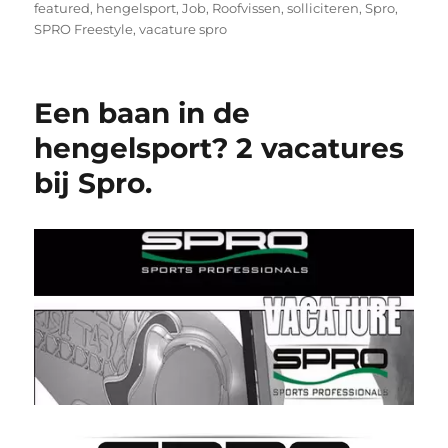
featured
,
hengelsport
,
Job
,
Roofvissen
,
solliciteren
,
Spro
,
SPRO Freestyle
,
vacature spro
Een baan in de
hengelsport? 2 vacatures
bij Spro.