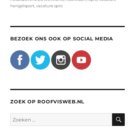
hengelsport
,
vacature spro
BEZOEK ONS OOK OP SOCIAL MEDIA
ZOEK OP ROOFVISWEB.NL
ZO
Zoeken
naar: