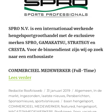
SPRO N.V. is een internationaal werkende
hengelsportgroothandel met de exclusieve
merken SPRO, GAMAKATSU, STRATEGY en
CRESTA. Voor de binnendienst zijn wij op zoek
naar een enthousiaste
COMMERCIEEL MEDEWERKER (Full-Time)
“Een baan in de hengelsport? 2 vacatures
Lees verder
Auteur
Geplaatst
Categorieën
Redactie Roofvisweb
31 januari 2019
Algemeen
,
In de
op
markt
,
Ingezonden
,
laatste nieuws
,
Persberichten
,
Tags
Sponsornieuws
,
sportvisnieuws
baan hengelsport
,
COMMERCIEEL MEDEWERKER
,
featured
,
hengelsport
,
MAGAZIJNMEDEWERKERS
,
Roofvissen
,
Spro
,
vacature